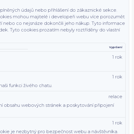
yplněných údajů nebo přihlášení do zákaznické sekce.
okies mohou majitelé i developeři webu více porozumět
oží nebo co nejsnáze dokončili jeho nákup.
Tyto informace
dek.
Tyto cookies prozatím nebyly roztříděny do vlastní
Vypršení
1 rok
1 rok
aši funkci živého chatu.
relace
ání obsahu webových stránek a poskytování připojení
1 rok
ookie je nezbytný pro bezpečnost webu a návštěvníka.