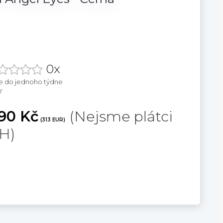
0x
e do jednoho týdne
7
90 Kč
(Nejsme plátci
(313 EUR)
H)