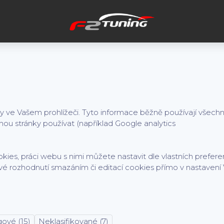
me cookies. Kliknutím na tlačítko "OK" souhlasíte s použitím preferen
ebu používány po celou dobu procházení webem. Podrobné informace 
ny ve Vašem prohlížeči. Tyto informace běžně používají všech
ou stránky používat (například Google analytics
kies, práci webu s nimi můžete nastavit dle vlastních prefe
vé rozhodnutí smazáním či editací cookies přímo v nastavení
ové (15)
Neklasifikované (7)