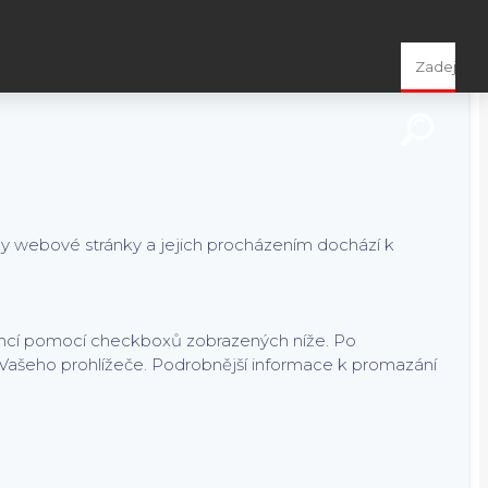
čních, statistických i marketingových cookies pro nás i naše
a nastavení ke cookies najdete
zde
.
ny webové stránky a jejich procházením dochází k
rencí pomocí checkboxů zobrazených níže. Po
 Vašeho prohlížeče. Podrobnější informace k promazání