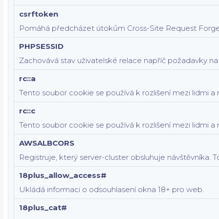
csrftoken
Pomáhá předcházet útokům Cross-Site Request Forge
PHPSESSID
Zachovává stav uživatelské relace napříč požadavky na 
rc::a
Tento soubor cookie se používá k rozlišení mezi lidmi a
rc::c
Tento soubor cookie se používá k rozlišení mezi lidmi a 
AWSALBCORS
Registruje, který server-cluster obsluhuje návštěvníka.
18plus_allow_access#
Ukládá informaci o odsouhlasení okna 18+ pro web.
18plus_cat#