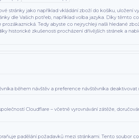
stránky jako například vkládání zboží do košíku, uložení v
nky dle Vašich potřeb, například volba jazyka.
Díky těmto co
íce prozákaznická. Tedy abyste co nejrychleji našli hledané zb
ky historické zkušenosti procházení dřívějších stránek a nabí
těvníka během návštěv a preference návštěvníka deaktivovat n
společností Cloudflare – včetně vyrovnávání zátěže, doručov
abraňuje padělání požadavků mezi stránkami. Tento soubor c