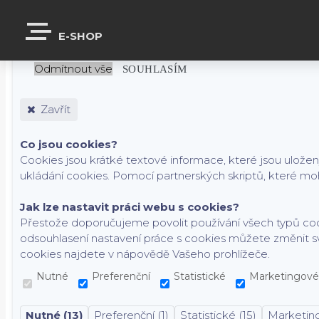
S cílem usnadnit uživatelům používat naše webové stránky využívá
E-SHOP
partnery. Funkční cookies jsou v rámci zachování funkčnosti w
Odmítnout vše
SOUHLASÍM
Zavřít
Co jsou cookies?
Cookies jsou krátké textové informace, které jsou ulože
ukládání cookies. Pomocí partnerských skriptů, které moh
Jak lze nastavit práci webu s cookies?
Přestože doporučujeme povolit používání všech typů coo
odsouhlasení nastavení práce s cookies můžete změnit s
cookies najdete v nápovědě Vašeho prohlížeče.
Nutné
Preferenční
Statistické
Marketingové
Nutné (13)
Preferenční (1)
Statistické (15)
Marketing