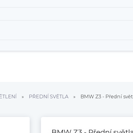
.
ĚTLENÍ
»
PŘEDNÍ SVĚTLA
»
BMW Z3 - Přední svět
BMW Z3 - Přední světla