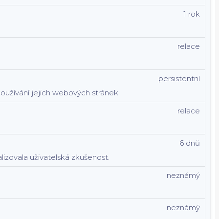
1 rok
relace
persistentní
používání jejich webových stránek.
relace
6 dnů
lizovala uživatelská zkušenost.
neznámý
neznámý