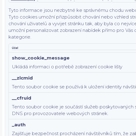
Tyto informace jsou nezbytné ke správnému chodu webové 
Tyto cookies umožní přizpůsobit chování nebo vzhled strá
chování uživatelů a vyvijet stránku tak, aby byla co nejv
umožní personalizovat zobrazení nabídek přímo pro Vás dí
kategorie.
Účel
show_cookie_message
Ukládá informaci o potřebě zobrazení cookie lišty
__zlcmid
Tento soubor cookie se používá k uložení identity návš
__cfruid
Tento soubor cookie je součástí služeb poskytovaných 
DNS pro provozovatele webových stránek.
_auth
Zajišťuje bezpečnost procházení návštěvníků tím, že z