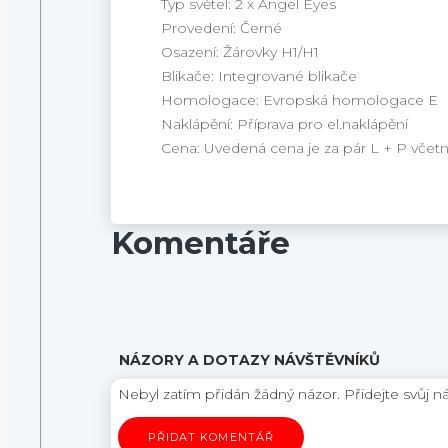
Typ světel: 2 x Angel Eyes
Provedení: Černé
Osazení: Žárovky H1/H1
Blikače: Integrované blikače
Homologace: Evropská homologace E
Naklápění: Příprava pro el.naklápění
Cena: Uvedená cena je za pár L + P vče
Komentáře
NÁZORY A DOTAZY NÁVŠTĚVNÍKŮ
Nebyl zatím přidán žádný názor. Přidejte svůj n
PŘIDAT KOMENTÁŘ