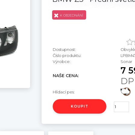
K OBJEDNÁNÍ
Dostupnost:
Obvykl
Číslo produktu:
LPBM4
Výrobce:
Sonar
7 5
NAŠE CENA:
DP
Hlídací pes:
KOUPIT