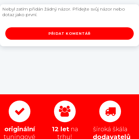
Nebyl zatím přidán žádný názor. Přidejte svůj názor nebo
dotaz jako první.
PŘIDAT KOMENTÁŘ
originální
12 let
na
široká škála
tuningové
trhu!
dodavatelů