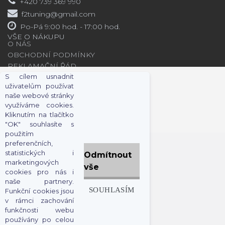
+420 739 369 990
f2tuning@gmail.com
Po-Pá 9:00 hod. - 17:00 hod.
VŠE O NÁKUPU
O NÁS
OBCHODNÍ PODMÍNKY
REKLAMAČNÍ ŘÁD
PORADNA
S cílem usnadnit
uživatelům používat
KONTAKT
naše webové stránky
JAK NAKUPOVAT
využíváme cookies.
BLOG / VIDEO
Kliknutím na tlačítko
"OK" souhlasíte s
použitím
preferenčních,
Vytvořeno
statistických i
Odmítnout
marketingových
vše
cookies pro nás i
systémem
naše partnery.
SOUHLASÍM
Funkční cookies jsou
v rámci zachování
www.webareal.cz
funkčnosti webu
používány po celou