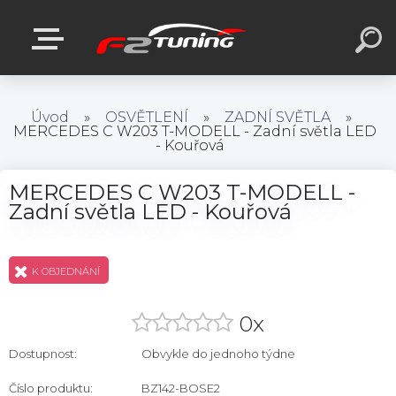
Úvod
»
OSVĚTLENÍ
»
ZADNÍ SVĚTLA
»
MERCEDES C W203 T-MODELL - Zadní světla LED
- Kouřová
MERCEDES C W203 T-MODELL -
Zadní světla LED - Kouřová
K OBJEDNÁNÍ
0x
Dostupnost:
Obvykle do jednoho týdne
Číslo produktu:
BZ142-BOSE2