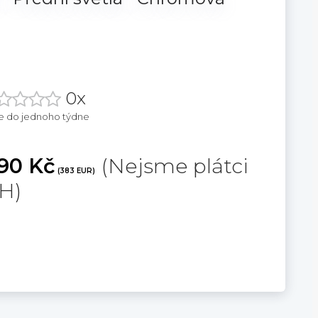
0x
e do jednoho týdne
90 Kč
(Nejsme plátci
(383 EUR)
H)