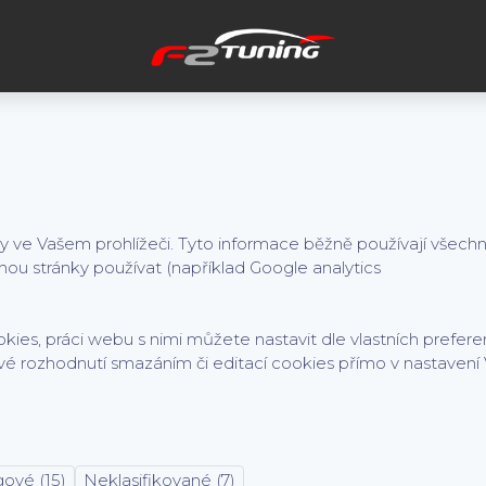
me cookies. Kliknutím na tlačítko "OK" souhlasíte s použitím preferen
ebu používány po celou dobu procházení webem. Podrobné informace 
ny ve Vašem prohlížeči. Tyto informace běžně používají všech
ou stránky používat (například Google analytics
kies, práci webu s nimi můžete nastavit dle vlastních prefe
vé rozhodnutí smazáním či editací cookies přímo v nastavení
ové (15)
Neklasifikované (7)