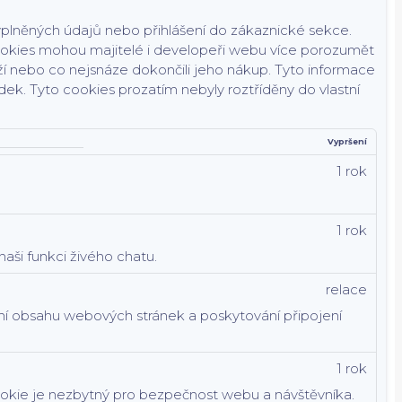
yplněných údajů nebo přihlášení do zákaznické sekce.
okies mohou majitelé i developeři webu více porozumět
oží nebo co nejsnáze dokončili jeho nákup.
Tyto informace
dek.
Tyto cookies prozatím nebyly roztříděny do vlastní
Vypršení
1 rok
1 rok
aši funkci živého chatu.
relace
ání obsahu webových stránek a poskytování připojení
1 rok
ookie je nezbytný pro bezpečnost webu a návštěvníka.