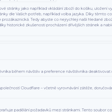
stránky jako například vkládání zboží do košíku, uložení v
nky dle Vašich potřeb, například volba jazyka.
Díky těmto co
íce prozákaznická. Tedy abyste co nejrychleji našli hledané zb
ky historické zkušenosti procházení dřívějších stránek a nabí
těvníka během návštěv a preference návštěvníka deaktivovat n
společností Cloudflare – včetně vyrovnávání zátěže, doručov
abraňuje padělání požadavků mezi stránkami. Tento soubor c