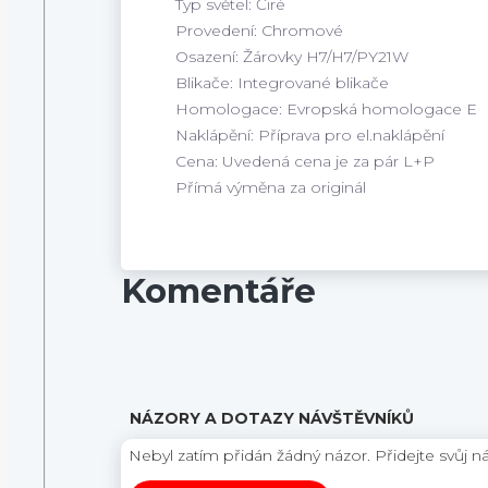
Typ světel: Čiré
Provedení: Chromové
Osazení: Žárovky H7/H7/PY21W
Blikače: Integrované blikače
Homologace: Evropská homologace E
Naklápění: Příprava pro el.naklápění
Cena: Uvedená cena je za pár L+P
Přímá výměna za originál
Komentáře
NÁZORY A DOTAZY NÁVŠTĚVNÍKŮ
Nebyl zatím přidán žádný názor. Přidejte svůj n