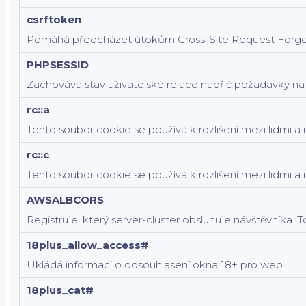
csrftoken
Pomáhá předcházet útokům Cross-Site Request Forge
PHPSESSID
Zachovává stav uživatelské relace napříč požadavky na 
rc::a
Tento soubor cookie se používá k rozlišení mezi lidmi a
rc::c
Tento soubor cookie se používá k rozlišení mezi lidmi a 
AWSALBCORS
Registruje, který server-cluster obsluhuje návštěvníka.
18plus_allow_access#
Ukládá informaci o odsouhlasení okna 18+ pro web.
18plus_cat#