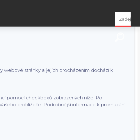
čních, statistických i marketingových cookies pro nás i naše
a nastavení ke cookies najdete
zde
.
ny webové stránky a jejich procházením dochází k
rencí pomocí checkboxů zobrazených níže. Po
 Vašeho prohlížeče. Podrobnější informace k promazání