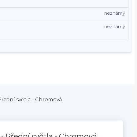
neznámý
neznámý
ední světla - Chromová
Přední světla - Chromová