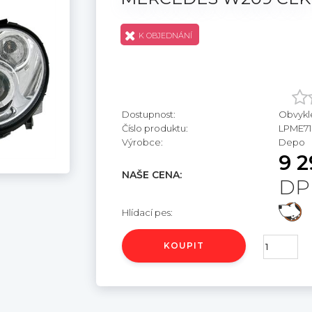
K OBJEDNÁNÍ
Dostupnost:
Obvykl
Číslo produktu:
LPME71
Výrobce:
Depo
9 2
NAŠE CENA:
DP
Hlídací pes:
KOUPIT