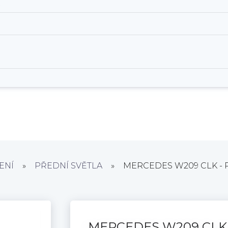
.
ENÍ
»
PŘEDNÍ SVĚTLA
»
MERCEDES W209 CLK - Př
MERCEDES W209 CLK - 