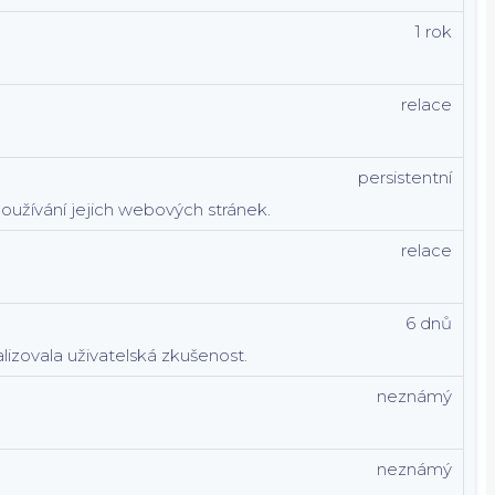
1 rok
relace
persistentní
používání jejich webových stránek.
relace
6 dnů
lizovala uživatelská zkušenost.
neznámý
neznámý