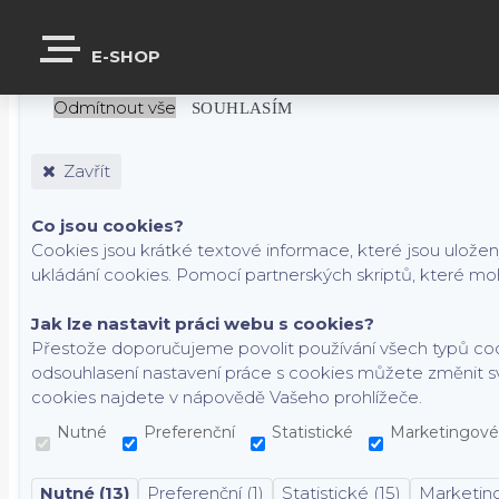
S cílem usnadnit uživatelům používat naše webové stránky využívá
E-SHOP
partnery. Funkční cookies jsou v rámci zachování funkčnosti w
Odmítnout vše
SOUHLASÍM
Zavřít
Co jsou cookies?
Cookies jsou krátké textové informace, které jsou ulože
ukládání cookies. Pomocí partnerských skriptů, které moh
Jak lze nastavit práci webu s cookies?
Přestože doporučujeme povolit používání všech typů coo
odsouhlasení nastavení práce s cookies můžete změnit s
cookies najdete v nápovědě Vašeho prohlížeče.
Nutné
Preferenční
Statistické
Marketingové
Nutné (13)
Preferenční (1)
Statistické (15)
Marketing