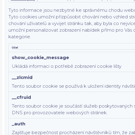
Tyto informace jsou nezbytné ke správnému chodu webové 
Tyto cookies umožní přizpůsobit chování nebo vzhled strá
chování uživatelů a vyvijet stránku tak, aby byla co nejv
umožní personalizovat zobrazení nabídek přímo pro Vás dí
kategorie.
Účel
show_cookie_message
Ukládá informaci o potřebě zobrazení cookie lišty
__zlcmid
Tento soubor cookie se používá k uložení identity návš
__cfruid
Tento soubor cookie je součástí služeb poskytovaných 
DNS pro provozovatele webových stránek.
_auth
Zajišťuje bezpečnost procházení návštěvníků tím, že z