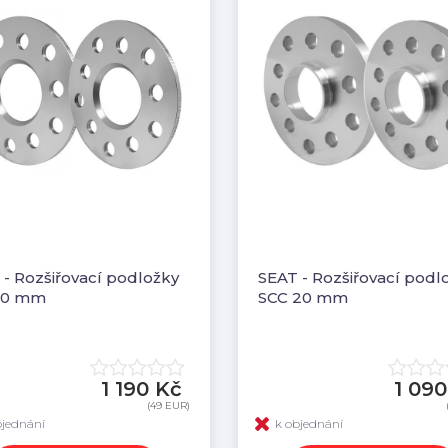
 - Rozšiřovací podložky
SEAT - Rozšiřovací podl
10 mm
SCC 20 mm
1 190 Kč
1 090
(49 EUR)
bjednání
k objednání