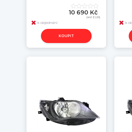
10 690 Kč
(441 EUR)
k objednání
k o
KOUPIT