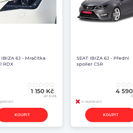
IBIZA 6J - Mračítka
SEAT IBIZA 6J - Přední
el RDX
spoiler CSR
1 150 Kč
4 590
(47 EUR)
(
bjednání
k objednání
KOUPIT
KOUPIT