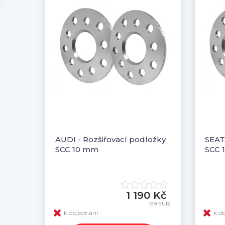
AUDI - Rozšiřovací podložky
SEAT
SCC 10 mm
SCC 
1 190 Kč
(49 EUR)
k objednání
k o