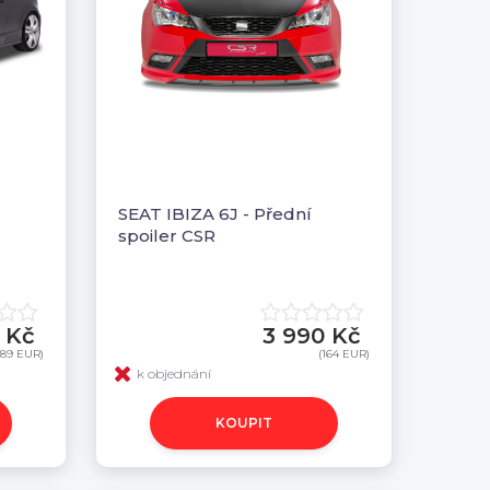
SEAT IBIZA 6J - Přední
spoiler CSR
 Kč
3 990 Kč
189 EUR)
(164 EUR)
k objednání
KOUPIT