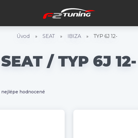
Úvod
»
SEAT
»
IBIZA
»
TYP 6J 12-
SEAT / TYP 6J 12-
nejlépe hodnocené