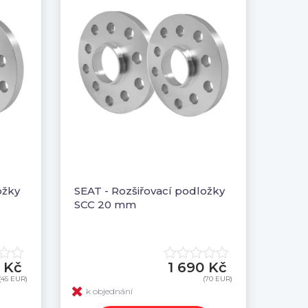
ožky
SEAT - Rozšiřovací podložky
SCC 20 mm
 Kč
1 690 Kč
(45 EUR)
(70 EUR)
k objednání