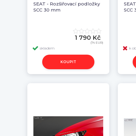
SEAT - Rozšiřovací podložky
SEAT
SCC 30 mm
SCC 
1 790 Kč
(74 EUR)
skladem
k o
KOUPIT