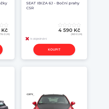
ožky
SEAT IBIZA 6J - Boční prahy
CSR
 Kč
4 590 Kč
(78 EUR)
(189 EUR)
k objednání
KOUPIT