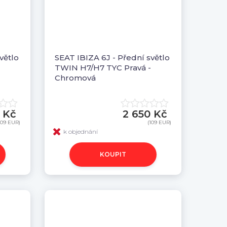
větlo
SEAT IBIZA 6J - Přední světlo
TWIN H7/H7 TYC Pravá -
Chromová
 Kč
2 650 Kč
109 EUR)
(109 EUR)
k objednání
KOUPIT