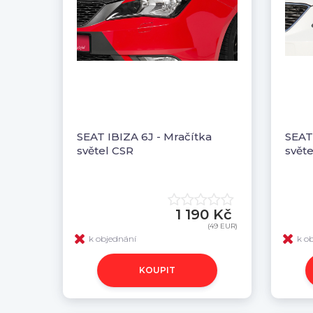
SEAT IBIZA 6J - Mračítka
SEAT 
světel CSR
svět
1 190 Kč
(49 EUR)
k objednání
k o
KOUPIT